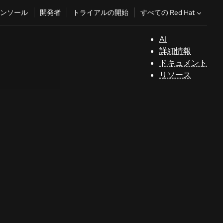
すべての Red Hat
ンソール
開発者
トライアルの開始
AI
サ
詳細情報
ポ
ドキュメント
ー
リソース
ト
コ
ン
ソ
ー
ル
開
発
者