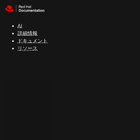
Skip to navigation
Skip to content
サ
ポ
ー
AI
ト
詳細情報
ドキュメント
リソース
コ
ン
ソ
ー
ル
開
発
者
ト
ラ