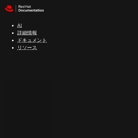
Skip to navigation
Skip to content
サ
ポ
ー
AI
ト
詳細情報
ドキュメント
リソース
コ
ン
ソ
ー
ル
開
発
者
ト
ラ