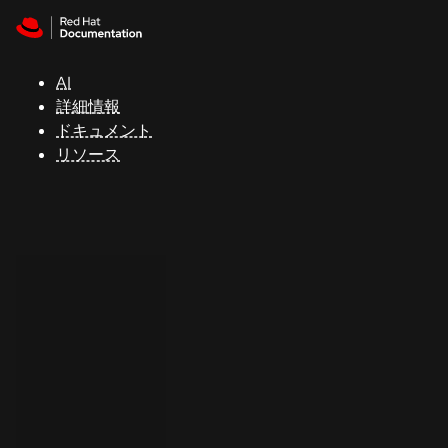
Skip to navigation
Skip to content
サ
ポ
ー
AI
ト
詳細情報
ドキュメント
リソース
コ
ン
ソ
ー
ル
開
発
者
ト
ラ