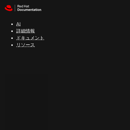
Skip to navigation
Skip to content
サ
ポ
ー
AI
ト
詳細情報
ドキュメント
リソース
コ
ン
ソ
ー
ル
開
発
者
ト
ラ