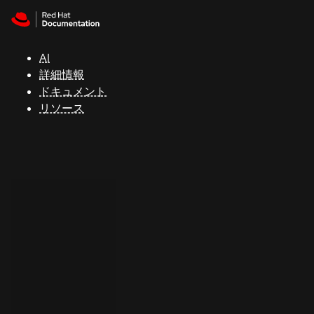
Skip to navigation
Skip to content
サ
ポ
ー
AI
ト
詳細情報
ドキュメント
リソース
コ
ン
ソ
ー
ル
開
発
者
ト
ラ