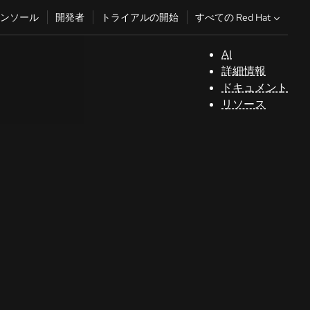
すべての Red Hat
ンソール
開発者
トライアルの開始
AI
サ
詳細情報
ポ
ドキュメント
ー
リソース
ト
コ
ン
ソ
ー
ル
開
発
者