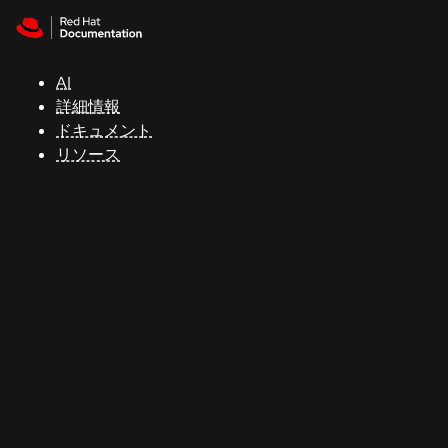
Skip to navigation
Skip to content
サ
ポ
ー
AI
ト
詳細情報
ドキュメント
リソース
コ
ン
ソ
ー
ル
開
発
者
ト
ラ