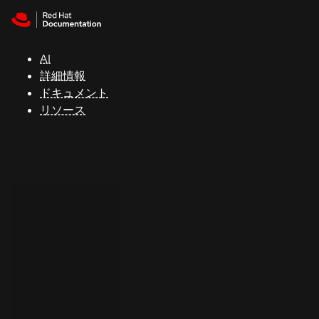
Skip to navigation
Skip to content
サ
ポ
ー
AI
ト
詳細情報
ドキュメント
リソース
コ
ン
ソ
ー
ル
開
発
者
ト
ラ