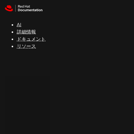
Skip to navigation
Skip to content
サ
ポ
ー
AI
ト
詳細情報
ドキュメント
リソース
コ
ン
ソ
ー
ル
開
発
者
ト
ラ