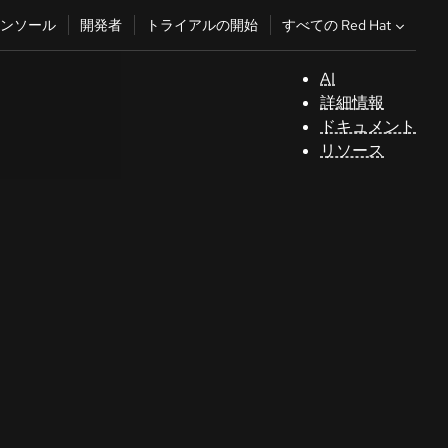
すべての Red Hat
ンソール
開発者
トライアルの開始
AI
サ
詳細情報
ポ
ドキュメント
ー
リソース
ト
コ
ン
ソ
ー
ル
開
発
者