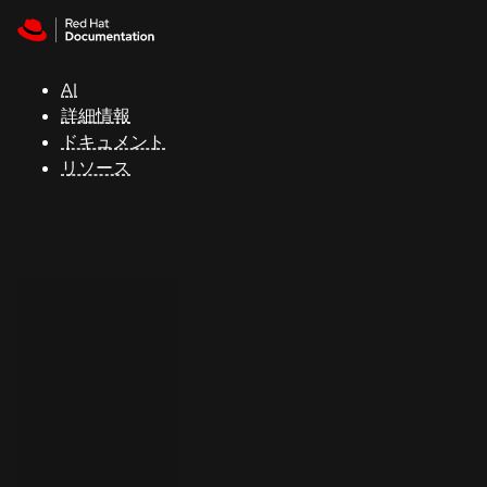
Skip to navigation
Skip to content
サ
ポ
ー
AI
ト
詳細情報
ドキュメント
リソース
コ
ン
ソ
ー
ル
開
発
者
ト
ラ