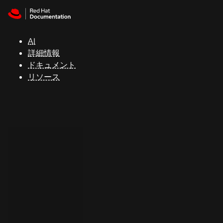
Skip to navigation
Skip to content
サ
ポ
ー
AI
ト
詳細情報
ドキュメント
リソース
コ
ン
ソ
ー
ル
開
発
者
ト
ラ