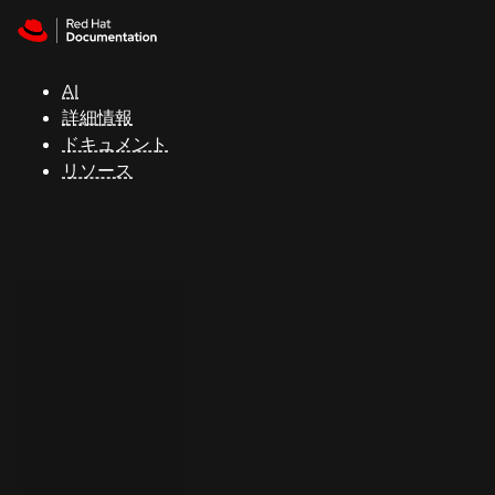
Skip to navigation
Skip to content
サ
ポ
ー
AI
ト
詳細情報
ドキュメント
リソース
コ
ン
ソ
ー
ル
開
発
者
ト
ラ