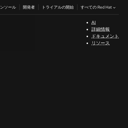
すべての Red Hat
ンソール
開発者
トライアルの開始
AI
サ
詳細情報
ポ
ドキュメント
ー
リソース
ト
コ
ン
ソ
ー
ル
開
発
者