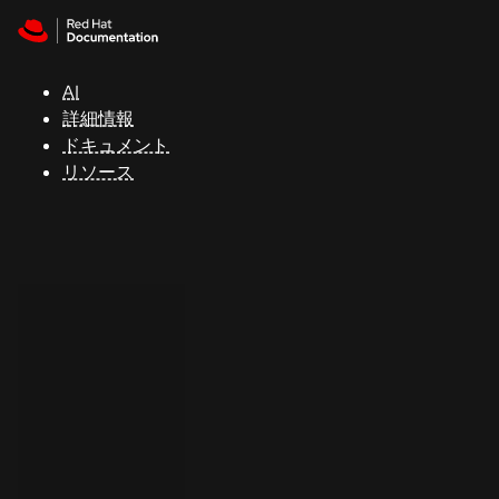
Skip to navigation
Skip to content
サ
ポ
ー
AI
ト
詳細情報
ドキュメント
リソース
コ
ン
ソ
ー
ル
開
発
者
ト
ラ