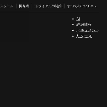
すべての Red Hat
ンソール
開発者
トライアルの開始
AI
サ
詳細情報
ポ
ドキュメント
ー
リソース
ト
コ
ン
ソ
ー
ル
開
発
者