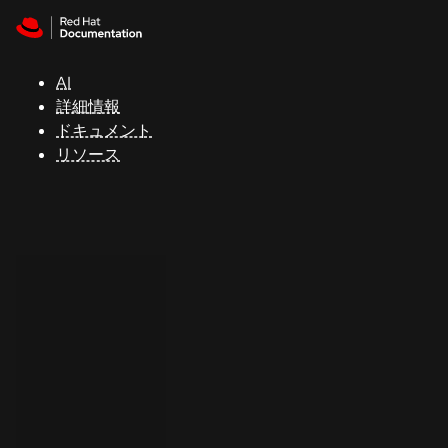
Skip to navigation
Skip to content
サ
ポ
ー
AI
ト
詳細情報
ドキュメント
リソース
コ
ン
ソ
ー
ル
開
発
者
ト
ラ