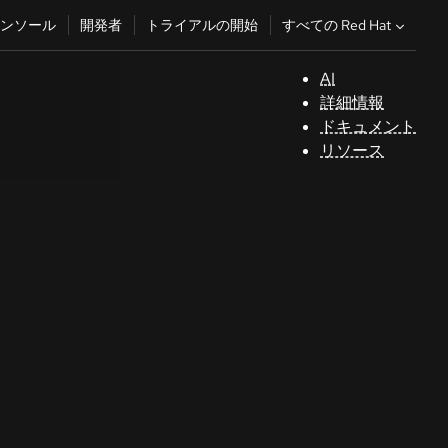
すべての Red Hat
ンソール
開発者
トライアルの開始
AI
サ
詳細情報
ポ
ドキュメント
ー
リソース
ト
コ
ン
ソ
ー
ル
開
発
者