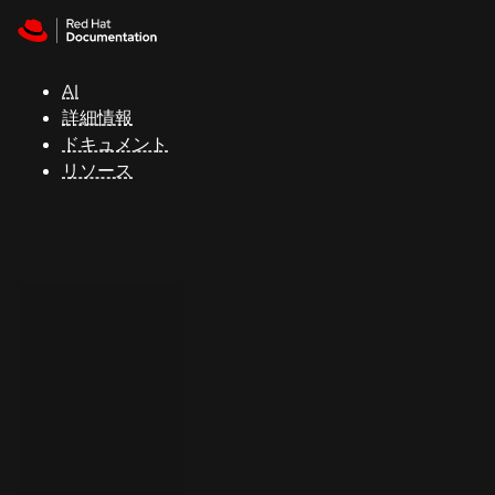
Skip to navigation
Skip to content
サ
ポ
ー
AI
ト
詳細情報
ドキュメント
リソース
コ
ン
ソ
ー
ル
開
発
者
ト
ラ