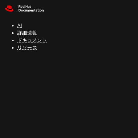
Skip to navigation
Skip to content
サ
ポ
ー
AI
ト
詳細情報
ドキュメント
リソース
コ
ン
ソ
ー
ル
開
発
者
ト
ラ