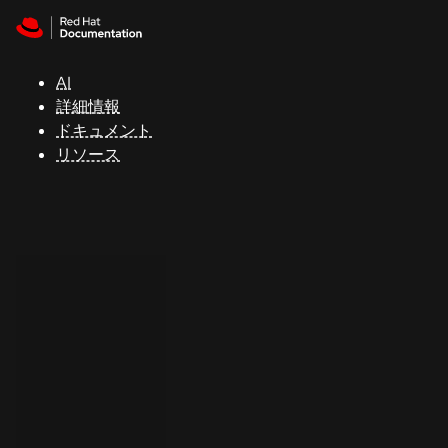
Skip to navigation
Skip to content
サ
ポ
ー
AI
ト
詳細情報
ドキュメント
リソース
コ
ン
ソ
ー
ル
開
発
者
ト
ラ