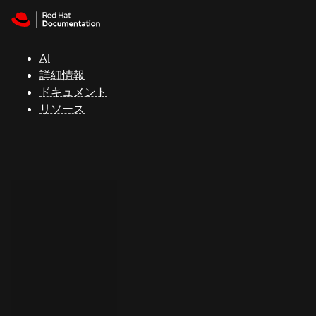
Skip to navigation
Skip to content
サ
ポ
ー
AI
ト
詳細情報
ドキュメント
リソース
コ
ン
ソ
ー
ル
開
発
者
ト
ラ