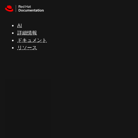
Skip to navigation
Skip to content
サ
ポ
ー
AI
ト
詳細情報
ドキュメント
リソース
コ
ン
ソ
ー
ル
開
発
者
ト
ラ