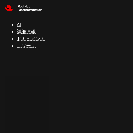
Skip to navigation
Skip to content
サ
ポ
ー
AI
ト
詳細情報
ドキュメント
リソース
コ
ン
ソ
ー
ル
開
発
者
ト
ラ