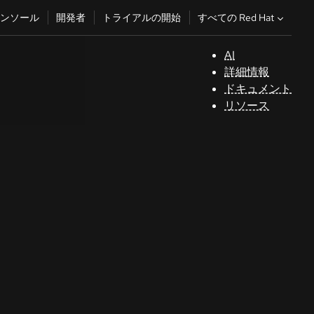
すべての Red Hat
ンソール
開発者
トライアルの開始
AI
サ
詳細情報
ポ
ドキュメント
ー
リソース
ト
コ
ン
ソ
ー
ル
開
発
者