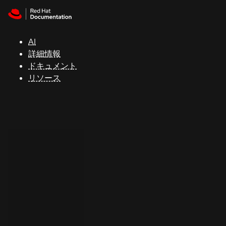
Skip to navigation
Skip to content
サ
ポ
ー
AI
ト
詳細情報
ドキュメント
リソース
コ
ン
ソ
ー
ル
開
発
者
ト
ラ