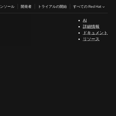
すべての Red Hat
ンソール
開発者
トライアルの開始
AI
サ
詳細情報
ポ
ドキュメント
ー
リソース
ト
コ
ン
ソ
ー
ル
開
発
者