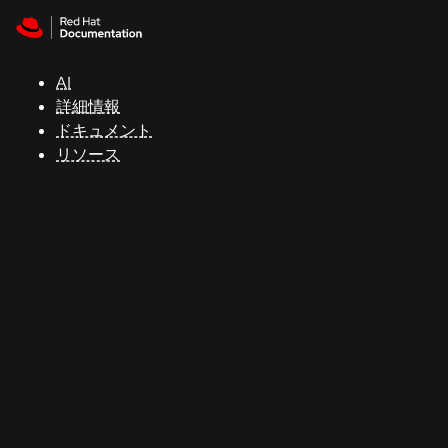
Skip to navigation
Skip to content
サ
ポ
ー
AI
ト
詳細情報
ドキュメント
リソース
コ
ン
ソ
ー
ル
開
発
者
ト
ラ