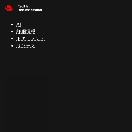
Skip to navigation
Skip to content
サ
ポ
ー
AI
ト
詳細情報
ドキュメント
リソース
コ
ン
ソ
ー
ル
開
発
者
ト
ラ