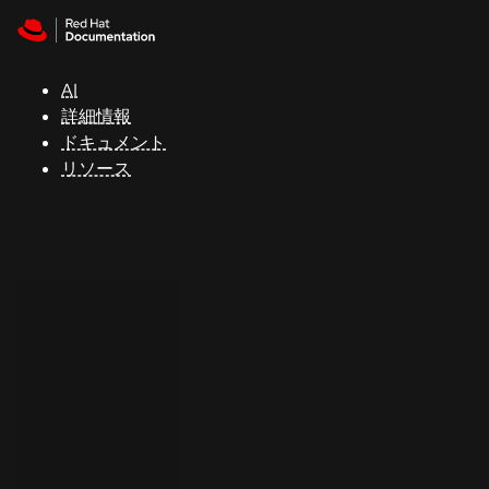
Skip to navigation
Skip to content
サ
ポ
ー
AI
ト
詳細情報
ドキュメント
リソース
コ
ン
ソ
ー
ル
開
発
者
ト
ラ