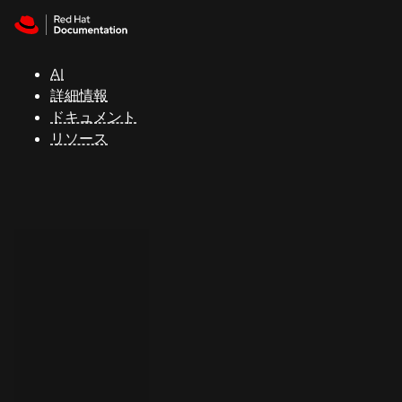
Skip to navigation
Skip to content
サ
ポ
ー
AI
ト
詳細情報
ドキュメント
リソース
コ
ン
ソ
ー
ル
開
発
者
ト
ラ