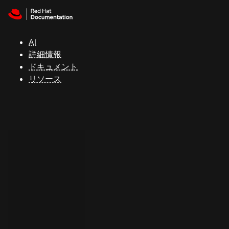
Skip to navigation
Skip to content
サ
ポ
ー
AI
ト
詳細情報
ドキュメント
リソース
コ
ン
ソ
ー
ル
開
発
者
ト
ラ