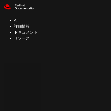
Skip to navigation
Skip to content
サ
ポ
ー
AI
ト
詳細情報
ドキュメント
リソース
コ
ン
ソ
ー
ル
開
発
者
ト
ラ