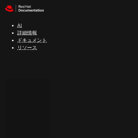
Skip to navigation
Skip to content
サ
ポ
ー
AI
ト
詳細情報
ドキュメント
リソース
コ
ン
ソ
ー
ル
開
発
者
ト
ラ