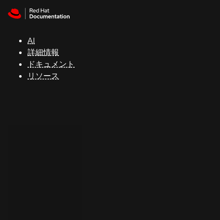
Skip to navigation
Skip to content
サ
ポ
ー
AI
ト
詳細情報
ドキュメント
リソース
コ
ン
ソ
ー
ル
開
発
者
ト
ラ