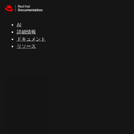
Skip to navigation
Skip to content
サ
ポ
ー
AI
ト
詳細情報
ドキュメント
リソース
コ
ン
ソ
ー
ル
開
発
者
ト
ラ