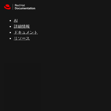
Skip to navigation
Skip to content
サ
ポ
ー
AI
ト
詳細情報
ドキュメント
リソース
コ
ン
ソ
ー
ル
開
発
者
ト
ラ