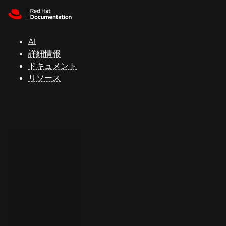
Skip to navigation
Skip to content
サ
ポ
ー
AI
ト
詳細情報
ドキュメント
リソース
コ
ン
ソ
ー
ル
開
発
者
ト
ラ