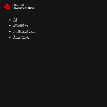
Skip to navigation
Skip to content
サ
ポ
ー
AI
ト
詳細情報
ドキュメント
リソース
コ
ン
ソ
ー
ル
開
発
者
ト
ラ