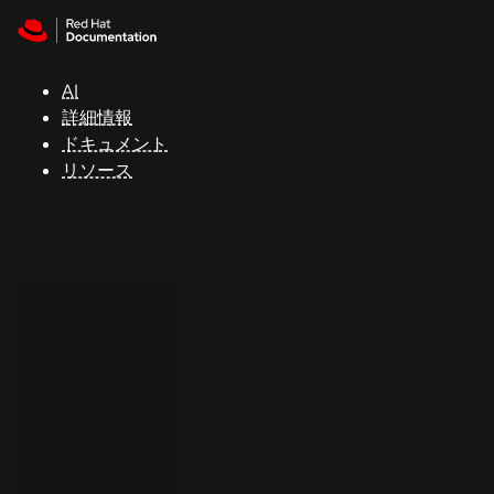
Skip to navigation
Skip to content
サ
ポ
ー
AI
ト
詳細情報
ドキュメント
リソース
コ
ン
ソ
ー
ル
開
発
者
ト
ラ