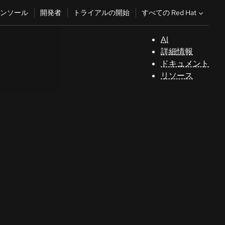
すべての Red Hat
ンソール
開発者
トライアルの開始
AI
サ
詳細情報
ポ
ドキュメント
ー
リソース
ト
コ
ン
ソ
ー
ル
開
発
者