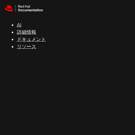
Skip to navigation
Skip to content
サ
ポ
ー
AI
ト
詳細情報
ドキュメント
リソース
コ
ン
ソ
ー
ル
開
発
者
ト
ラ