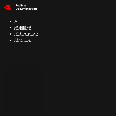
Skip to navigation
Skip to content
サ
ポ
ー
AI
ト
詳細情報
ドキュメント
リソース
コ
ン
ソ
ー
ル
開
発
者
ト
ラ