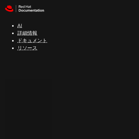
Skip to navigation
Skip to content
サ
ポ
ー
AI
ト
詳細情報
ドキュメント
リソース
コ
ン
ソ
ー
ル
開
発
者
ト
ラ