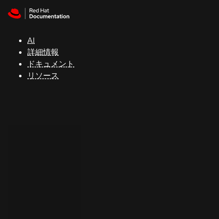
Skip to navigation
Skip to content
サ
ポ
ー
AI
ト
詳細情報
ドキュメント
リソース
コ
ン
ソ
ー
ル
開
発
者
ト
ラ