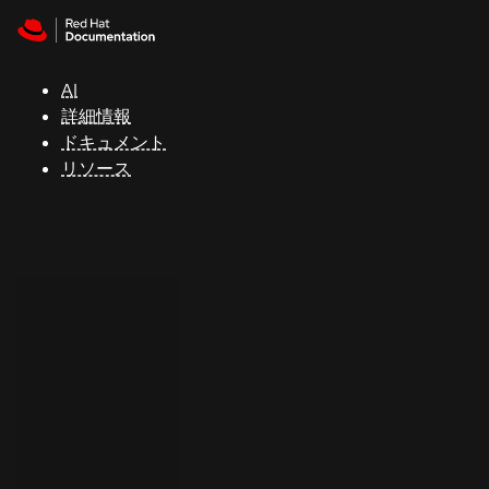
Skip to navigation
Skip to content
サ
ポ
ー
AI
ト
詳細情報
ドキュメント
リソース
コ
ン
ソ
ー
ル
開
発
者
ト
ラ