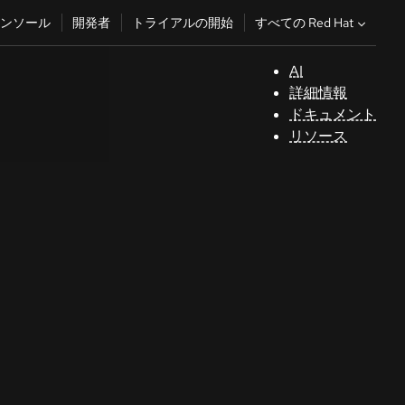
すべての Red Hat
ンソール
開発者
トライアルの開始
AI
サ
詳細情報
ポ
ドキュメント
ー
リソース
ト
コ
ン
ソ
ー
ル
開
発
者