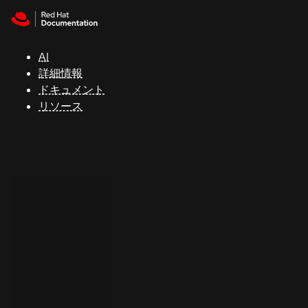
Skip to navigation
Skip to content
サ
ポ
ー
AI
ト
詳細情報
ドキュメント
リソース
コ
ン
ソ
ー
ル
開
発
者
ト
ラ