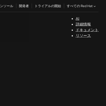
すべての Red Hat
ンソール
開発者
トライアルの開始
AI
サ
詳細情報
ポ
ドキュメント
ー
リソース
ト
コ
ン
ソ
ー
ル
開
発
者